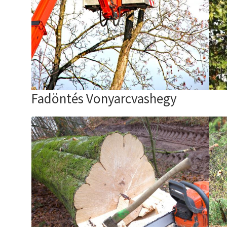
Fadöntés Vonyarcvashegy