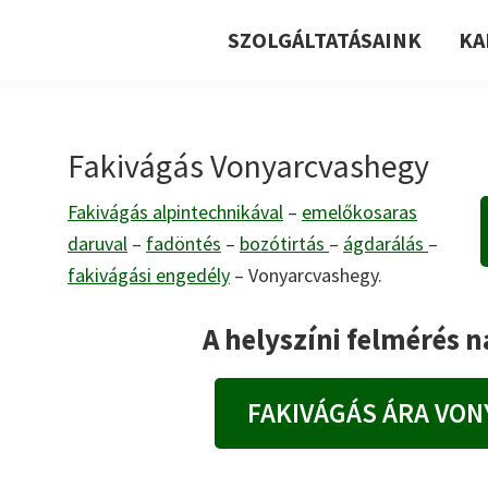
SZOLGÁLTATÁSAINK
KA
Fakivágás Vonyarcvashegy
Fakivágás alpintechnikával
–
emelőkosaras
daruval
–
fadöntés
–
bozótirtás
–
ágdarálás
–
fakivágási engedély
– Vonyarcvashegy.
A helyszíni felmérés 
FAKIVÁGÁS ÁRA VO