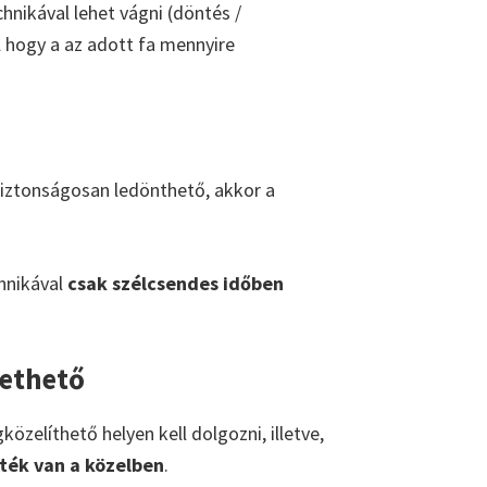
hnikával lehet vágni (döntés /
l hogy a az adott fa mennyire
 biztonságosan ledönthető, akkor a
chnikával
csak szélcsendes időben
vethető
zelíthető helyen kell dolgozni, illetve,
eték van a közelben
.