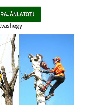
ÁRAJÁNLATOT!
rcvashegy