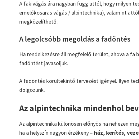
A fakivágás ára nagyban függ attól, hogy milyen tec
emelőkosaras vágás / alpintechnika), valamint attó
megközelíthető.
A legolcsóbb megoldás a fadöntés
Ha rendelkezésre áll megfelelő terület, ahova a fa
fadöntést javasoljuk.
A fadöntés körültekintő tervezést igényel. Ilyen te
dolgozunk.
Az alpintechnika mindenhol be
Az alpintechnika különösen előnyös ha nehezen megkö
ha a helyszín nagyon érzékeny –
ház, kerítés, vez