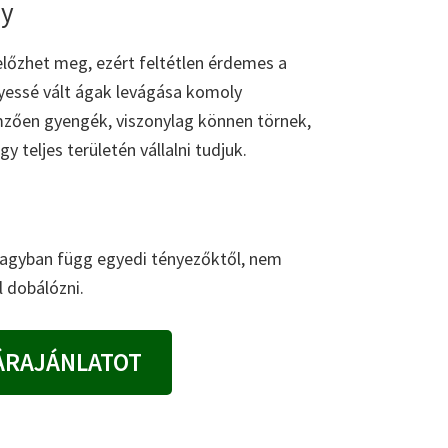
gy
 előzhet meg, ezért feltétlen érdemes a
lyessé vált ágak levágása komoly
lemzően gyengék, viszonylag können törnek,
 teljes területén vállalni tudjuk.
 nagyban függ egyedi tényezőktől, nem
 dobálózni.
ÁRAJÁNLATOT