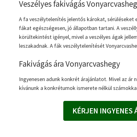
Veszélyes fakivágás Vonyarcvashe
A fa veszélytelenítés jelentős károkat, sérüléseket
fákat egészségesen, jó állapotban tartani. A veszél
körültekintést igényel, mivel a veszélyes ágak jel
leszakadnak. A fák veszélytelenítését Vonyarcvashegy
Fakivágás ára Vonyarcvashegy
Ingyenesen adunk konkrét árajánlatot. Mivel az ár
kívánunk a konkrétumok ismerete nélkül számokkal
KÉRJEN INGYENES 