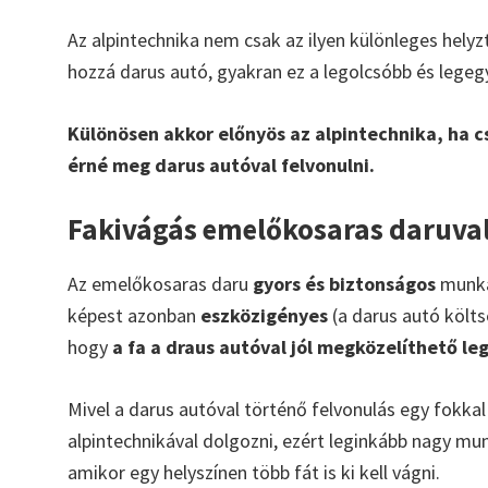
Az alpintechnika nem csak az ilyen különleges hely
hozzá darus autó, gyakran ez a legolcsóbb és lege
Különösen akkor előnyös az alpintechnika, ha cs
érné meg darus autóval felvonulni.
Fakivágás emelőkosaras daruva
Az emelőkosaras daru
gyors és biztonságos
munkát
képest azonban
eszközigényes
(a darus autó költsé
hogy
a fa a draus autóval jól megközelíthető le
Mivel a darus autóval történő felvonulás egy fokka
alpintechnikával dolgozni, ezért leginkább nagy mu
amikor egy helyszínen több fát is ki kell vágni.