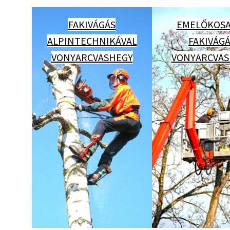
FAKIVÁGÁS
EMELŐKOSA
ALPINTECHNIKÁVAL
FAKIVÁG
VONYARCVASHEGY
VONYARCVAS