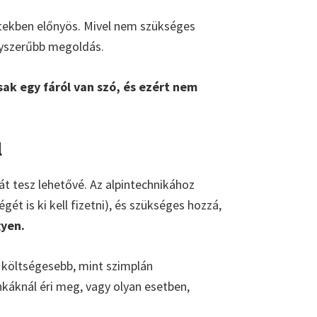
ztekben előnyös. Mivel nem szükséges
gyszerűbb megoldás.
ak egy fáról van szó, és ezért nem
l
 tesz lehetővé. Az alpintechnikához
gét is ki kell fizetni), és szükséges hozzá,
gyen.
l költségesebb, mint szimplán
nkáknál éri meg, vagy olyan esetben,