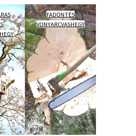
RAS
FADÖNTÉS
ÁS
VONYARCVASHEGY
HEGY